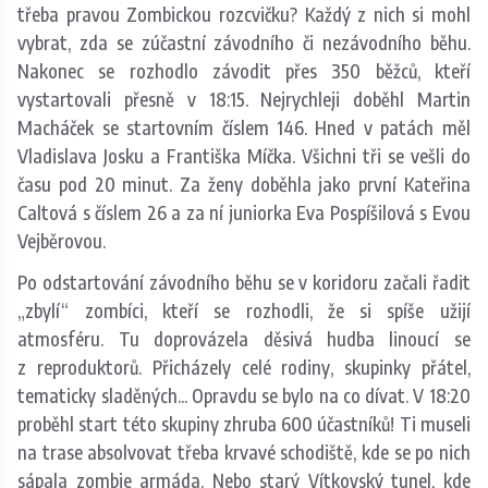
třeba pravou Zombickou rozcvičku? Každý z nich si mohl
vybrat, zda se zúčastní závodního či nezávodního běhu.
Nakonec se rozhodlo závodit přes 350 běžců, kteří
vystartovali přesně v 18:15. Nejrychleji doběhl Martin
Macháček se startovním číslem 146. Hned v patách měl
Vladislava Josku a Františka Míčka. Všichni tři se vešli do
času pod 20 minut. Za ženy doběhla jako první Kateřina
Caltová s číslem 26 a za ní juniorka Eva Pospíšilová s Evou
Vejběrovou.
Po odstartování závodního běhu se v koridoru začali řadit
„zbylí“ zombíci, kteří se rozhodli, že si spíše užijí
atmosféru. Tu doprovázela děsivá hudba linoucí se
z reproduktorů. Přicházely celé rodiny, skupinky přátel,
tematicky sladěných... Opravdu se bylo na co dívat. V 18:20
proběhl start této skupiny zhruba 600 účastníků! Ti museli
na trase absolvovat třeba krvavé schodiště, kde se po nich
sápala zombie armáda. Nebo starý Vítkovský tunel, kde