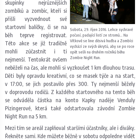
skupinky nejrůznějších
zombíků a zombic, kteří si
přišli vyzvednout své
startovní balíčky, či se na
Sobota, 29. říjen 2016. Lehce sychravé
běh teprve registrovat.
počasí, padající listí ze stromů… Na
Vítkově se line děsivá hudba a Zombíci
Této akce se již tradičně
vychází ze svých úkrytů, aby se po roce
mohli zúčastnit i ti
opět sešli na druhém ročníků běhu
Zombie Night Run.
nejmenší. Tentokrát ovšem
neběželi na čas, ale mohli si vyzkoušet 1 km dlouhou trasu.
Děti byly opravdu kreativní, co se masek týče a na start,
v 17:00, se jich postavilo přes 300. Ty nejmenší běžely
v doprovodu rodičů. Z každého startovného na tento běh
se odváděla částka na konto Kapky naděje Venduly
Pizingerové, která také odstartovala závodní Zombie
Night Run na 5 km.
Mezi tím se areál zaplňoval staršími účastníky, ale i diváky.
Řekněte sami. Kde můžete běžně v sobotu odpoledne vidět