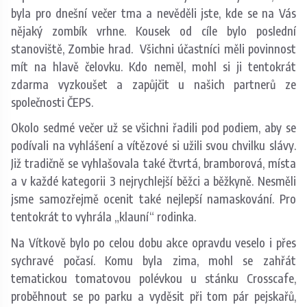
byla pro dnešní večer tma a nevěděli jste, kde se na Vás
nějaký zombík vrhne. Kousek od cíle bylo poslední
stanoviště, Zombie hrad. Všichni účastníci měli povinnost
mít na hlavě čelovku. Kdo neměl, mohl si ji tentokrát
zdarma vyzkoušet a zapůjčit u našich partnerů ze
společnosti ČEPS.
Okolo sedmé večer už se všichni řadili pod podiem, aby se
podívali na vyhlášení a vítězové si užili svou chvilku slávy.
Již tradičně se vyhlašovala také čtvrtá, bramborová, místa
a v každé kategorii 3 nejrychlejší běžci a běžkyně. Nesměli
jsme samozřejmě ocenit také nejlepší namaskování. Pro
tentokrát to vyhrála „klauní“ rodinka.
Na Vítkově bylo po celou dobu akce opravdu veselo i přes
sychravé počasí. Komu byla zima, mohl se zahřát
tematickou tomatovou polévkou u stánku Crosscafe,
proběhnout se po parku a vyděsit při tom pár pejskařů,