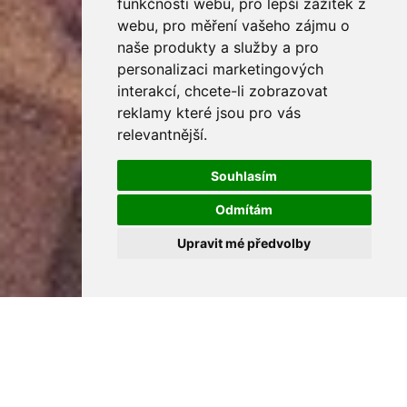
funkčnosti webu
,
pro lepší zážitek z
webu
,
pro měření vašeho zájmu o
naše produkty a služby a pro
personalizaci marketingových
interakcí
,
chcete-li zobrazovat
reklamy které jsou pro vás
relevantnější
.
Souhlasím
Odmítám
Upravit mé předvolby