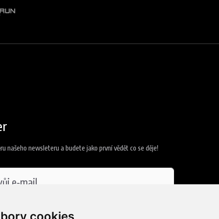
er
ěru našeho newsleteru a budete jako první vědět co se děje!
 se
zpracováním osobních údajů
bory cookies