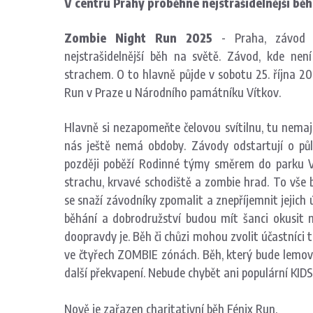
V centru Prahy proběhne nejstrašidelnější běh
Zombie Night Run 2025
- Praha, závod č
nejstrašidelnější běh na světě. Závod, kde nen
strachem. O to hlavně půjde v sobotu 25. října
Run v Praze u Národního památníku Vítkov.
Hlavně si nezapomeňte čelovou svítilnu, tu nemají
nás ještě nemá obdoby. Závody odstartují o půl
později poběží Rodinné týmy směrem do parku Vr
strachu, krvavé schodiště a zombie hrad. To vše 
se snaží závodníky zpomalit a znepříjemnit jejich 
běhání a dobrodružství budou mít šanci okusit 
doopravdy je. Běh či chůzi mohou zvolit účastníci t
ve čtyřech ZOMBIE zónách. Běh, který bude lemo
další překvapení. Nebude chybět ani populární KI
Nově je zařazen charitativní běh Fénix Run.