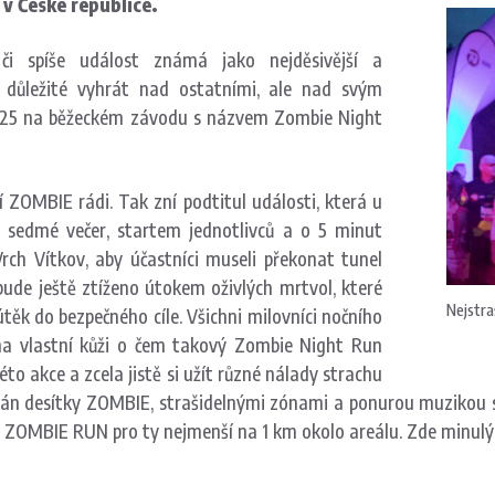
 v České republice.
i spíše událost známá jako nejděsivější a
í důležité vyhrát nad ostatními, ale nad svým
 2025 na běžeckém závodu s názvem Zombie Night
 ZOMBIE rádi. Tak zní podtitul události, která u
 sedmé večer, startem jednotlivců a o 5 minut
ch Vítkov, aby účastníci museli překonat tunel
bude ještě ztíženo útokem oživlých mrtvol, které
Nejstra
útěk do bezpečného cíle. Všichni milovníci nočního
na vlastní kůži o čem takový Zombie Night Run
éto akce a zcela jistě si užít různé nálady strachu
ván desítky ZOMBIE, strašidelnými zónami a ponurou muzikou 
DS ZOMBIE RUN pro ty nejmenší na 1 km okolo areálu. Zde minul