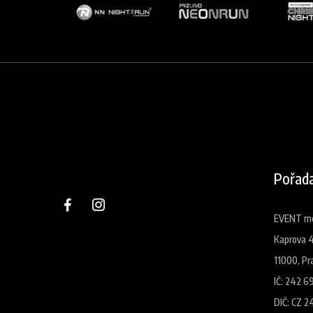
Pořada
EVENT med
Kaprova 
11000, Pr
IČ: 242 6
DIČ: CZ 2