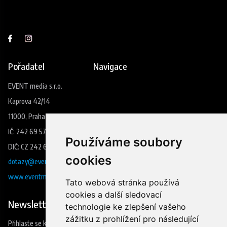
Pořadatel
Navigace
EVENT media s.r.o.
Kaprova 42/14
11000, Praha 1
IČ: 242 69 573
Používáme soubory
DIČ: CZ 242 69 573
cookies
dotazy@eventmedia.cz
www.eventmedia.cz
Tato webová stránka používá
cookies a další sledovací
Newsletter
technologie ke zlepšení vašeho
zážitku z prohlížení pro následující
Přihlaste se k odběru našeho newsleteru a budete jako první vědět co se