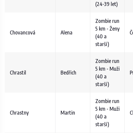
(24-39 let)
Zombie run
5 km - Ženy
Chovancová
Alena
Č
(40 a
starší)
Zombie run
5 km - Muži
Chrastil
Bedřich
P
(40 a
starší)
Zombie run
5 km - Muži
Chrastny
Martin
C
(40 a
starší)