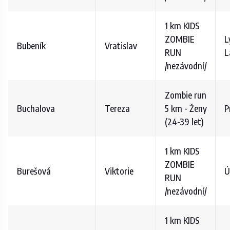
1 km KIDS
ZOMBIE
L
Bubeník
Vratislav
RUN
L
/nezávodní/
Zombie run
Buchalova
Tereza
5 km - Ženy
P
(24-39 let)
1 km KIDS
ZOMBIE
Burešová
Viktorie
Ú
RUN
/nezávodní/
1 km KIDS