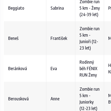
Zombie run
Beggiato
Sabrina
5 km - Ženy
P
(24-39 let)
Zombie run
5 km -
Beneš
František
M
Junioři (12-
23 let)
Rodinný
H
Beránková
Eva
běh FÉNIX
K
RUN Ženy
Zombie run
5 km -
M
Berousková
Anne
Juniorky
B
(12-23 let)