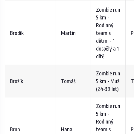
Zombie run
5 km -
Rodinný
Brodík
Martin
team s
P
dětmi - 1
dospělý a 1
dítě
Zombie run
Brožík
Tomáš
5 km - Muži
T
(24-39 let)
Zombie run
5 km -
Rodinný
Brun
Hana
team s
P