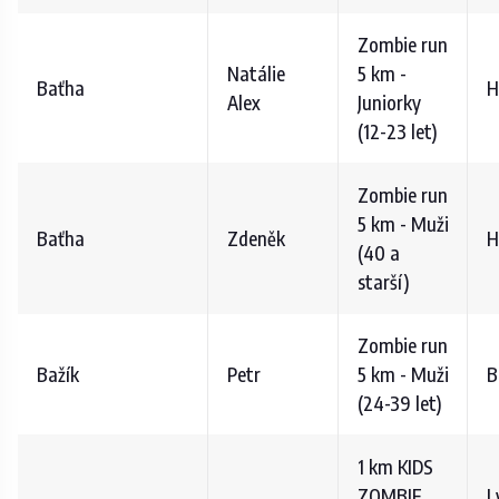
Zombie run
Natálie
5 km -
Baťha
H
Alex
Juniorky
(12-23 let)
Zombie run
5 km - Muži
Baťha
Zdeněk
H
(40 a
starší)
Zombie run
Bažík
Petr
5 km - Muži
B
(24-39 let)
1 km KIDS
ZOMBIE
L