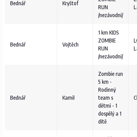
Bednář
Kryštof
RUN
L
/nezávodní/
1 km KIDS
ZOMBIE
L
Bednář
Vojtěch
RUN
L
/nezávodní/
Zombie run
5 km -
Rodinný
Bednář
Kamil
team s
C
dětmi - 1
dospělý a 1
dítě