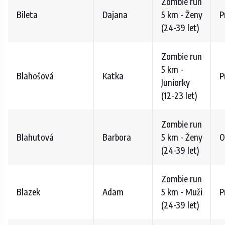
Zombie run
Bileta
Dajana
5 km - Ženy
P
(24-39 let)
Zombie run
5 km -
Blahošová
Katka
P
Juniorky
(12-23 let)
Zombie run
Blahutová
Barbora
5 km - Ženy
O
(24-39 let)
Zombie run
Blazek
Adam
5 km - Muži
P
(24-39 let)