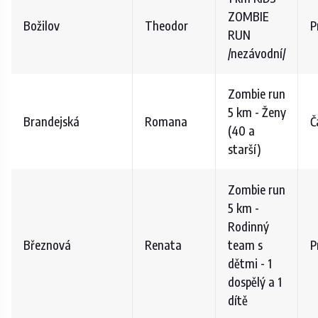
ZOMBIE
Božilov
Theodor
P
RUN
/nezávodní/
Zombie run
5 km - Ženy
Brandejská
Romana
Č
(40 a
starší)
Zombie run
5 km -
Rodinný
Březnová
Renata
team s
P
dětmi - 1
dospělý a 1
dítě