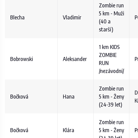
Zombie run
5 km - Muži
Blecha
Vladimir
P
(40 a
starší)
1 km KIDS
ZOMBIE
Bobrowski
Aleksander
P
RUN
/nezávodní/
Zombie run
D
Bočková
Hana
5 km - Ženy
K
(24-39 let)
Zombie run
Bočková
Klára
5 km - Ženy
P
(24-39 let)