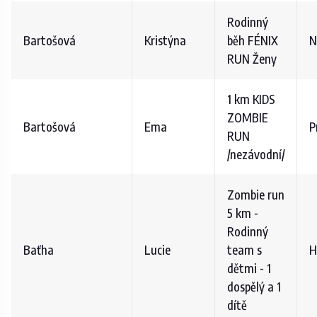
Rodinný
Bartošová
Kristýna
běh FÉNIX
N
RUN Ženy
1 km KIDS
ZOMBIE
Bartošová
Ema
P
RUN
/nezávodní/
Zombie run
5 km -
Rodinný
Baťha
Lucie
team s
H
dětmi - 1
dospělý a 1
dítě