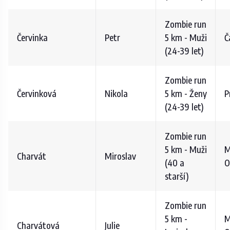
Zombie run
Červinka
Petr
5 km - Muži
Č
(24-39 let)
Zombie run
Červinková
Nikola
5 km - Ženy
P
(24-39 let)
Zombie run
5 km - Muži
M
Charvát
Miroslav
(40 a
O
starší)
Zombie run
5 km -
M
Charvátová
Julie