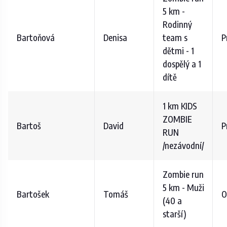
5 km -
Rodinný
Bartoňová
Denisa
team s
P
dětmi - 1
dospělý a 1
dítě
1 km KIDS
ZOMBIE
Bartoš
David
P
RUN
/nezávodní/
Zombie run
5 km - Muži
Bartošek
Tomáš
O
(40 a
starší)