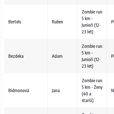
Zombie run
5 km -
Bertels
Ruben
P
Junioři (12-
23 let)
Zombie run
5 km -
Bezdeka
Adam
P
Junioři (12-
23 let)
Zombie run
5 km - Ženy
Bidmonová
Jana
N
(40 a
starší)