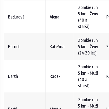
Zombie run
5 km - Ženy
Baďurová
Alena
P
(40 a
starší)
Zombie run
Barnet
Kateřina
5 km - Ženy
S
(24-39 let)
Zombie run
5 km - Muži
Barth
Radek
K
(40 a
starší)
Zombie run
5 km - Muži
Bartl
Martin
L