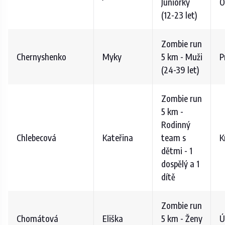
Juniorky
O
(12-23 let)
Zombie run
Chernyshenko
Myky
5 km - Muži
P
(24-39 let)
Zombie run
5 km -
Rodinný
Chlebecová
Kateřina
team s
K
dětmi - 1
dospělý a 1
dítě
Zombie run
Chomátová
Eliška
5 km - Ženy
Ú