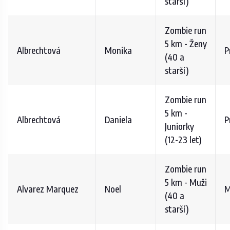
starší)
Zombie run
5 km - Ženy
Albrechtová
Monika
P
(40 a
starší)
Zombie run
5 km -
Albrechtová
Daniela
P
Juniorky
(12-23 let)
Zombie run
5 km - Muži
Alvarez Marquez
Noel
M
(40 a
starší)