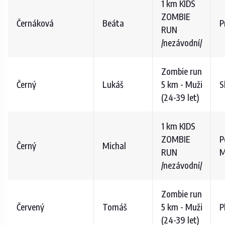
1 km KIDS
ZOMBIE
Černáková
Beáta
P
RUN
/nezávodní/
Zombie run
Černý
Lukáš
5 km - Muži
S
(24-39 let)
1 km KIDS
ZOMBIE
P
Černý
Michal
RUN
M
/nezávodní/
Zombie run
Červený
Tomáš
5 km - Muži
P
(24-39 let)