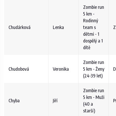
Zombie run
5 km -
Rodinný
Chudárková
Lenka
team s
Z
dětmi - 1
dospělý a 1
dítě
Zombie run
Chudobová
Veronika
5 km - Ženy
D
(24-39 let)
Zombie run
5 km - Muži
Chyba
Jiří
P
(40 a
starší)