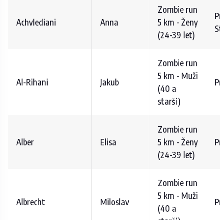
Zombie run
P
Achvlediani
Anna
5 km - Ženy
S
(24-39 let)
Zombie run
5 km - Muži
Al-Rihani
Jakub
P
(40 a
starší)
Zombie run
Alber
Elisa
5 km - Ženy
P
(24-39 let)
Zombie run
5 km - Muži
Albrecht
Miloslav
P
(40 a