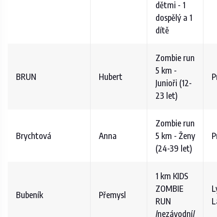
dětmi - 1
dospělý a 1
dítě
Zombie run
5 km -
BRUN
Hubert
P
Junioři (12-
23 let)
Zombie run
Brychtová
Anna
5 km - Ženy
P
(24-39 let)
1 km KIDS
ZOMBIE
L
Bubeník
Přemysl
RUN
L
/nezávodní/