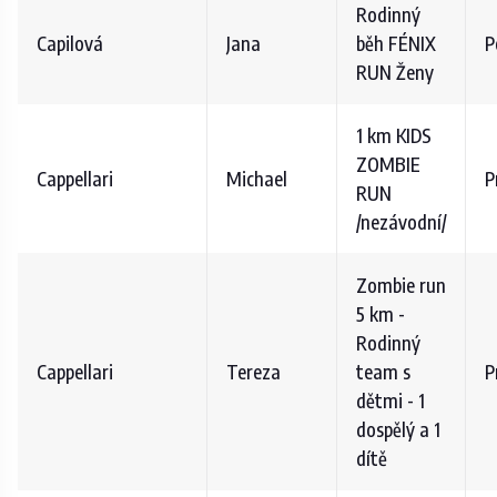
Rodinný
Capilová
Jana
běh FÉNIX
P
RUN Ženy
1 km KIDS
ZOMBIE
Cappellari
Michael
P
RUN
/nezávodní/
Zombie run
5 km -
Rodinný
Cappellari
Tereza
team s
P
dětmi - 1
dospělý a 1
dítě