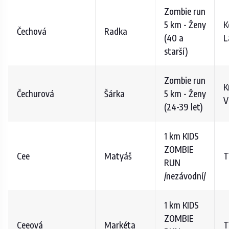
Zombie run
5 km - Ženy
K
Čechová
Radka
(40 a
L
starší)
Zombie run
K
Čechurová
Šárka
5 km - Ženy
V
(24-39 let)
1 km KIDS
ZOMBIE
Cee
Matyáš
T
RUN
/nezávodní/
1 km KIDS
ZOMBIE
Ceeová
Markéta
T