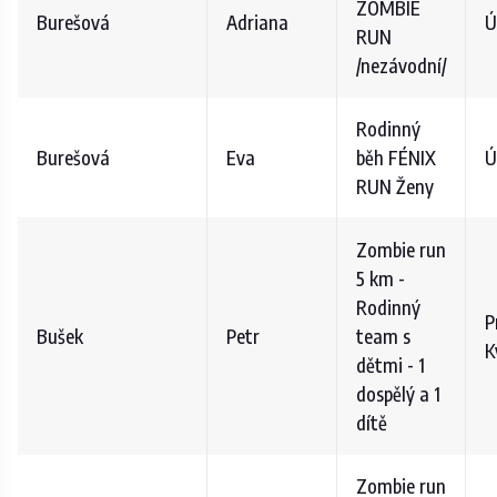
ZOMBIE
Burešová
Adriana
Ú
RUN
/nezávodní/
Rodinný
Burešová
Eva
běh FÉNIX
Ú
RUN Ženy
Zombie run
5 km -
Rodinný
P
Bušek
Petr
team s
K
dětmi - 1
dospělý a 1
dítě
Zombie run