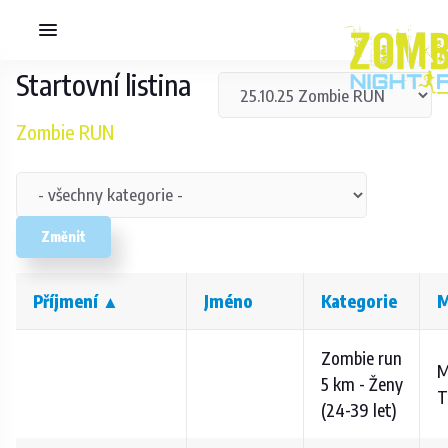
Startovní listina
Zombie RUN
Změnit
Příjmení ▲
Jméno
Kategorie
M
Zombie run
M
5 km - Ženy
T
(24-39 let)