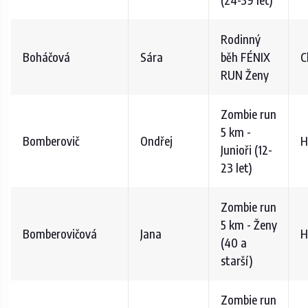
Rodinný
Boháčová
Sára
běh FÉNIX
C
RUN Ženy
Zombie run
5 km -
Bomberovič
Ondřej
H
Junioři (12-
23 let)
Zombie run
5 km - Ženy
Bomberovičová
Jana
H
(40 a
starší)
Zombie run