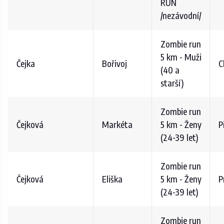
RUN
/nezávodní/
Zombie run
5 km - Muži
Čejka
Bořivoj
C
(40 a
starší)
Zombie run
Čejková
Markéta
5 km - Ženy
P
(24-39 let)
Zombie run
Čejková
Eliška
5 km - Ženy
P
(24-39 let)
Zombie run