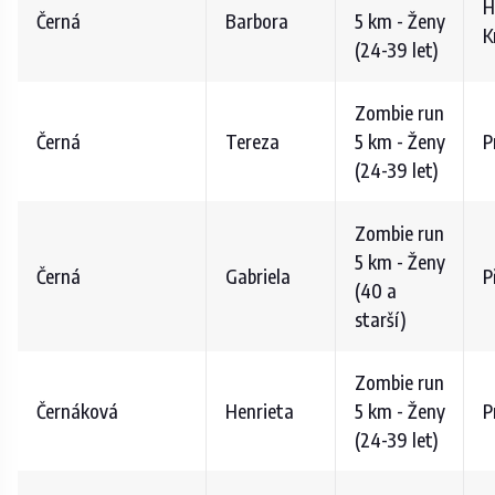
H
Černá
Barbora
5 km - Ženy
K
(24-39 let)
Zombie run
Černá
Tereza
5 km - Ženy
P
(24-39 let)
Zombie run
5 km - Ženy
Černá
Gabriela
P
(40 a
starší)
Zombie run
Černáková
Henrieta
5 km - Ženy
P
(24-39 let)