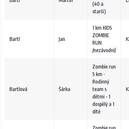
(40 a
starší)
1 km KIDS
ZOMBIE
Bartl
Jan
K
RUN
/nezávodní/
Zombie run
5 km -
Rodinný
Bartlová
Šárka
team s
K
dětmi - 1
dospělý a 1
dítě
Zombie run