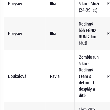
Borysov
Illia
5 km - Muži
R
(24-39 let)
Rodinný
běh FÉNIX
Borysov
Illia
R
RUN 2 km -
Muži
Zombie run
5 km -
Rodinný
Boukalová
Pavla
team s
P
dětmi - 1
dospělý a 1
dítě
1 km KIDS