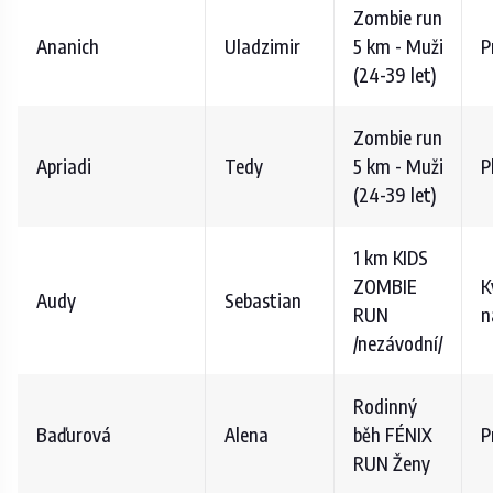
Zombie run
Ananich
Uladzimir
5 km - Muži
P
(24-39 let)
Zombie run
Apriadi
Tedy
5 km - Muži
P
(24-39 let)
1 km KIDS
ZOMBIE
K
Audy
Sebastian
RUN
n
/nezávodní/
Rodinný
Baďurová
Alena
běh FÉNIX
P
RUN Ženy