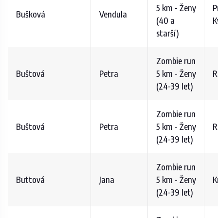
5 km - Ženy
P
Bušková
Vendula
(40 a
K
starší)
Zombie run
Buštová
Petra
5 km - Ženy
R
(24-39 let)
Zombie run
Buštová
Petra
5 km - Ženy
R
(24-39 let)
Zombie run
Buttová
Jana
5 km - Ženy
K
(24-39 let)