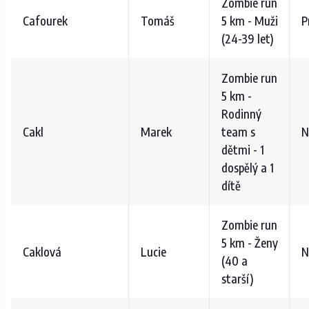
Zombie run
Cafourek
Tomáš
5 km - Muži
P
(24-39 let)
Zombie run
5 km -
Rodinný
Cakl
Marek
team s
N
dětmi - 1
dospělý a 1
dítě
Zombie run
5 km - Ženy
Caklová
Lucie
N
(40 a
starší)