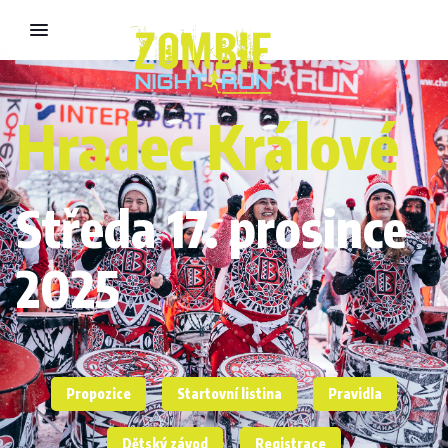
Hradec Králové
Středa 17. prosince
2025
Propozice
Startovní listina
Pravidla
Dětský závod
Registrace