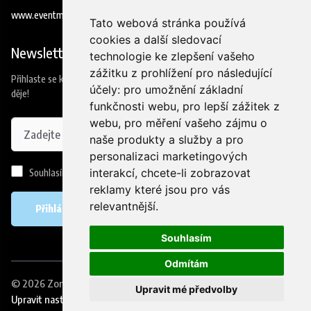
www.eventmedia.cz
Tato webová stránka používá
cookies a další sledovací
Newsletter
technologie ke zlepšení vašeho
zážitku z prohlížení pro následující
Přihlaste se k odběru našeho newsleteru a budete jako první vědět co se
účely:
pro umožnění základní
děje!
funkčnosti webu
,
pro lepší zážitek z
webu
,
pro měření vašeho zájmu o
naše produkty a služby a pro
personalizaci marketingových
interakcí
,
chcete-li zobrazovat
Souhlasím se
zpracováním osobních údajů
reklamy které jsou pro vás
relevantnější
.
Přihlásit se
Souhlasím
Odmítám
© 2026
ZombieRUN
. Eventmedia s.r.o.
|
Ochrana osobních údajů
|
Upravit mé předvolby
Upravit nastavní cookies