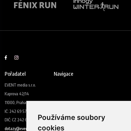
Pořadatel
Navigace
EVENT media s.r.o.
Kaprova 42/14
11000, Praha 1
IČ: 242 69 573
Používáme soubory
DIČ: CZ 242 69 573
cookies
dotazy@eventmedia.cz