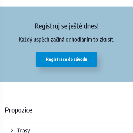
Registruj se ještě dnes!
Každý úspěch začíná odhodláním to zkusit.
Registrace do závodu
Propozice
Trasy